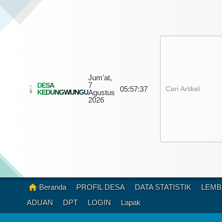
Jum'at,
7
DESA
05:
57:
39
KEDUNGWUNGU
Agustus
2026
Beranda
PROFIL DESA
DATA STATISTIK
LEMB
ADUAN
DPT
LOGIN
Lapak