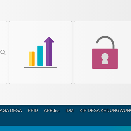
AGA DESA
PPID
APBdes
IDM
KIP DESA KEDUNGWU