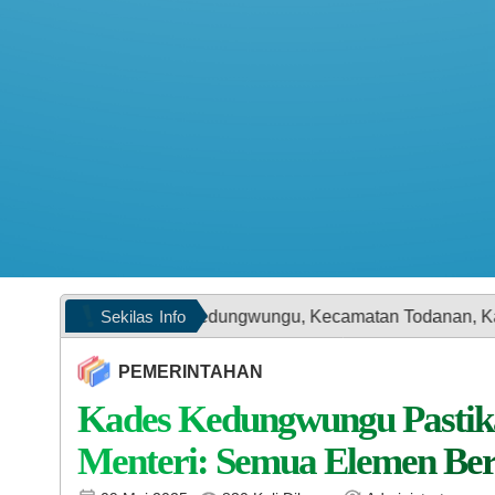
Sekilas
Info
 Desa Kedungwungu, Kecamatan Todanan, Kabupaten Blora Pr
PEMERINTAHAN
Kades Kedungwungu Pastik
Menteri: Semua Elemen Be