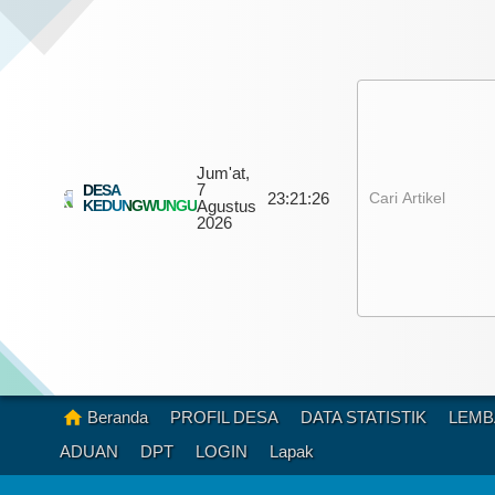
Jum'at,
7
DESA
23:
21:
29
KEDUNGWUNGU
Agustus
2026
Beranda
PROFIL DESA
DATA STATISTIK
LEMB
ADUAN
DPT
LOGIN
Lapak