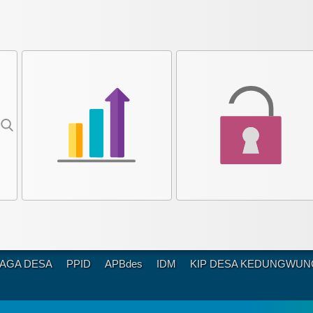
AGA DESA
PPID
APBdes
IDM
KIP DESA KEDUNGWU