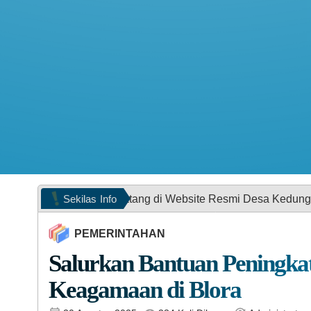
Sekilas
Info
at datang di Website Resmi Desa Kedungwungu, Kecamatan T
PEMERINTAHAN
Salurkan Bantuan Peningka
Keagamaan di Blora